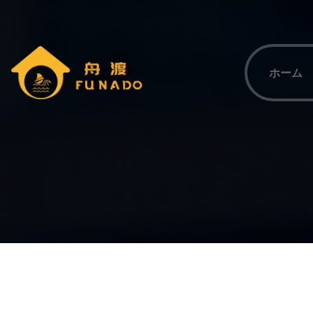
コ
ン
テ
ン
ホーム
ツ
へ
株式会社舟渡
ス
キ
ッ
プ