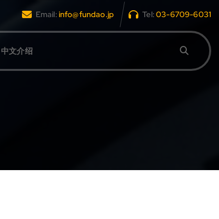
Email:
info@fundao.jp
Tel:
03-6709-6031
中文介绍