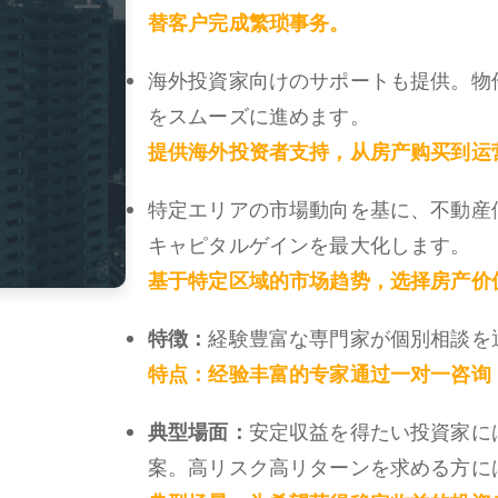
替客户完成繁琐事务。
海外投資家向けのサポートも提供。物
をスムーズに進めます。
提供海外投资者支持，从房产购买到运
特定エリアの市場動向を基に、不動産
キャピタルゲインを最大化します。
基于特定区域的市场趋势，选择房产价
特徴：
経験豊富な専門家が個別相談を
特点：
经验丰富的专家通过一对一咨询
典型場面：
安定収益を得たい投資家に
案。高リスク高リターンを求める方に