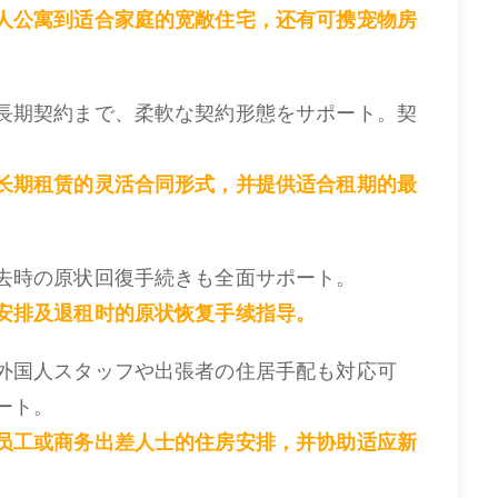
人公寓到适合家庭的宽敞住宅，还有可携宠物房
長期契約まで、柔軟な契約形態をサポート。契
长期租赁的灵活合同形式，并提供适合租期的最
去時の原状回復手続きも全面サポート。
安排及退租时的原状恢复手续指导。
外国人スタッフや出張者の住居手配も対応可
ート。
员工或商务出差人士的住房安排，并协助适应新